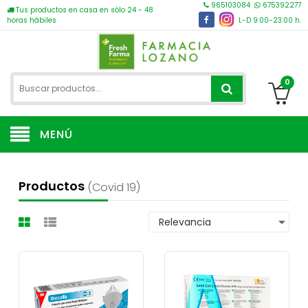
965103084
675392277
Tus productos en casa en sólo 24 - 48
horas hábiles
L-D 9:00-23:00 h.
0
MENÚ
Productos
(covid 19)