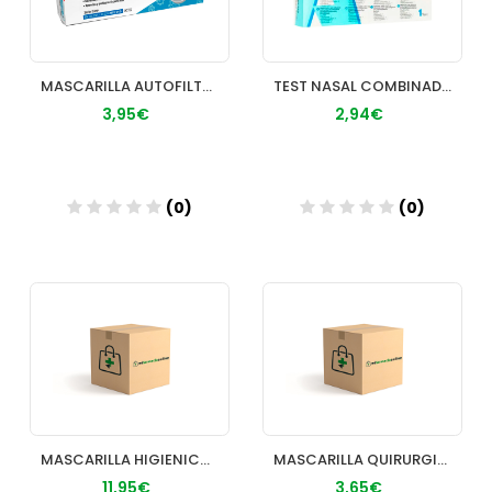
MASCARILLA AUTOFILTRANTE FFP2 3M 8810 3 UNIDADES
TEST NASAL COMBINADO AUTODIAGNOSTICO ANTIGENOS S
3,95€
2,94€
(0)
(0)
Añadir
Añadir
MASCARILLA HIGIENICA VIROBLOCK AREA TM
MASCARILLA QUIRURGICA IIR 3 CAPAS APOSAN BOTIQUI
11,95€
3,65€