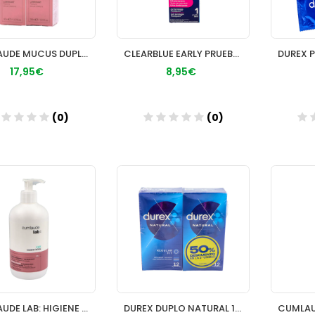
CUMLAUDE MUCUS DUPLO 2º UNIDAD 25%
CLEARBLUE EARLY PRUEBA DETECCION TEMPRANA TEST D
17,95€
8,95€
(0)
(0)
Añadir
Añadir
CUMLAUDE LAB: HIGIENE INTIMA CLX 500 ML
DUREX DUPLO NATURAL 12+12 50% DTO 2ª UD