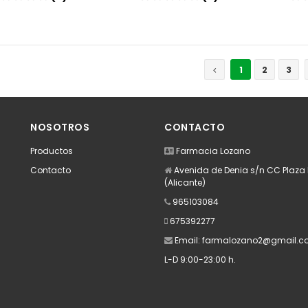
Añadir
Añadir
1
2
3
NOSOTROS
CONTACTO
Productos
Farmacia Lozano
Contacto
Avenida de Denia s/n CC Plaza M
(Alicante)
965103084
675392277
Email:
farmalozano2@gmail.c
L-D 9:00-23:00 h.