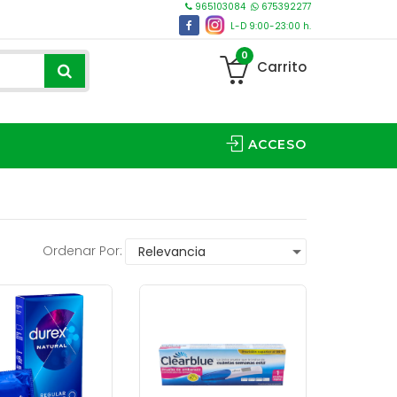
965103084
675392277
L-D 9:00-23:00 h.
0
Carrito
ACCESO
Ordenar Por: