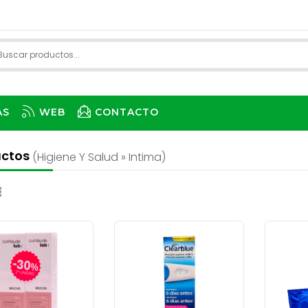
AS
WEB
CONTACTO
uctos
(higiene Y Salud » Intima)