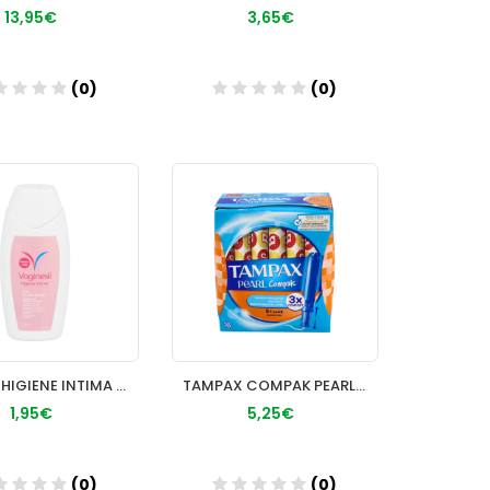
13,95€
3,65€
(0)
(0)
Añadir
Añadir
VAGISIL HIGIENE INTIMA PREBIOT GYNOPREBIOTIC PEQ
TAMPAX COMPAK PEARL TAMPON 100% ALGODON SUPER PLU
1,95€
5,25€
(0)
(0)