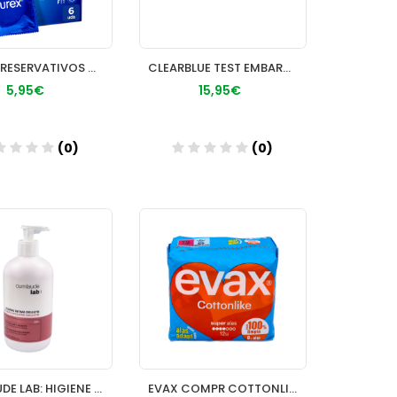
DUREX PRESERVATIVOS NATURAL PL 6
CLEARBLUE TEST EMBARAZO PROCTER & GAMBLE DIGITAL
5,95€
15,95€
(0)
(0)
Añadir
Añadir
CUMLAUDE LAB: HIGIENE INTIMA DELGYN 500 ML
EVAX COMPR COTTONLIKE SUPER CON ALAS 14